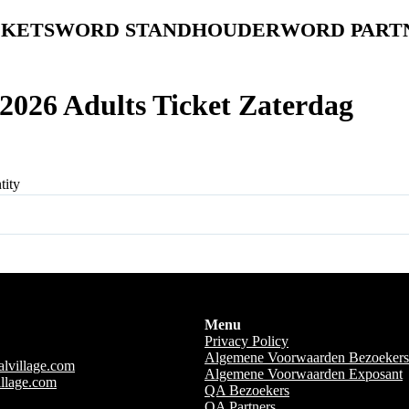
CKETS
WORD STANDHOUDER
WORD PART
 2026 Adults Ticket Zaterdag
tity
Menu
Privacy Policy
Algemene Voorwaarden Bezoekers
alvillage.com
Algemene Voorwaarden Exposant
illage.com
QA Bezoekers
QA Partners