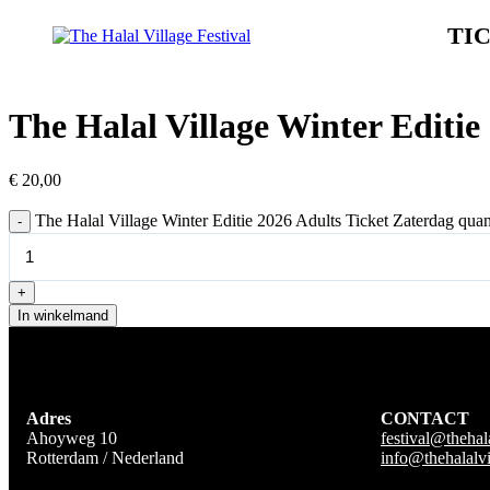
TI
The Halal Village Winter Editie
€
20,00
The Halal Village Winter Editie 2026 Adults Ticket Zaterdag quan
-
+
In winkelmand
Adres
CONTACT
Ahoyweg 10
festival@thehal
Rotterdam / Nederland
info@thehalalv